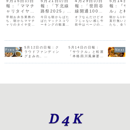
9月15日の日
5月21日の日
4月29日の日
5月14日
報：「ママチ
報：「下北線
報：「世田谷
報：『サ
ャリタイヤ交
路祭2025」と
線開通100周
ル』と松
換」とシモキ
「青森産直」
年記念イベン
「本格四
早朝お弁当業務の
今日も朝からばた
オフなんだけどオ
朝から100
チャカレッジ
ち、朝からママチ
ばたマックスコワ
ト」と「推し
フじゃない感じ午
麻婆豆腐
直行無いと
ャリのタイヤ交換
ーキングの観葉植
前中はページの細
たら、全て
「緑茶ソフト
活の付き添
バーストするくら
物にキノコが生え
かいメンテナン
てしまうと
4番」、あり
い」
いすり減るまでの
てる1日で消えて
ス、やり始めると
けで一度帰
るなよってPASな
しまうので、幸運
キリがないんだよ
購入したブ
がとう創業地
ので面倒かと思っ
のキノコだとかそ
なぁお昼からまず
いて再び下
の一龍
たけど、電動部分
して、午前中はク
は下高井戸へ世田
千歳船橋の
は全てセンターで
5月12日の日報：ク
ラウドファンディ
5月14日の日報：
谷線開通100周年
ツ、医療モ
車輪には無関係
ング案件がらみと
記念のキックオフ
情報が明ら
ラウドファンディン
『サウクル』と松屋
が、久々のタイヤ
りあえずスケジュ
スタンプラリーを
ったので追
グまみれ、
「本格四川風麻婆豆
交換、しかもリア
ールは決まったよ
巡りますしもたか
ずらんフェ
316.rocksと
腐」
でメッチャ手こず
うな気がするなん
ステーションでス
バル2025
ymkx.comを復活
るママチャリのリ
だかんだギリギリ
タンプを押し、宮
報を掲載し
アは、取り付け
になりそうお昼
の坂駅に向かお
するけど、ネ
る...
は...
う...