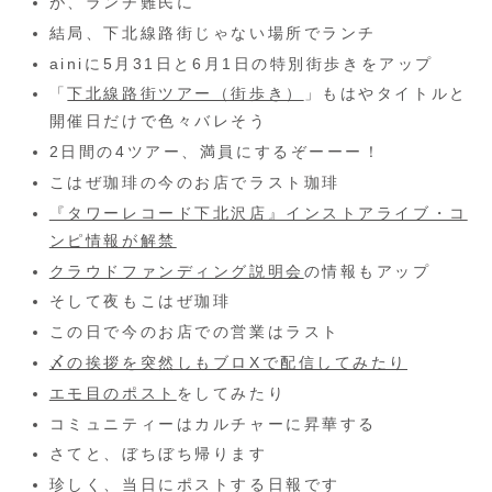
が、ランチ難民に
結局、下北線路街じゃない場所でランチ
ainiに5月31日と6月1日の特別街歩きをアップ
「
下北線路街ツアー（街歩き）
」もはやタイトルと
開催日だけで色々バレそう
2日間の4ツアー、満員にするぞーーー！
こはぜ珈琲の今のお店でラスト珈琲
『タワーレコード下北沢店』インストアライブ・コ
ンピ情報が解禁
クラウドファンディング説明会
の情報もアップ
そして夜もこはぜ珈琲
この日で今のお店での営業はラスト
〆の挨拶を突然しもブロXで配信してみたり
エモ目のポスト
をしてみたり
コミュニティーはカルチャーに昇華する
さてと、ぼちぼち帰ります
珍しく、当日にポストする日報です