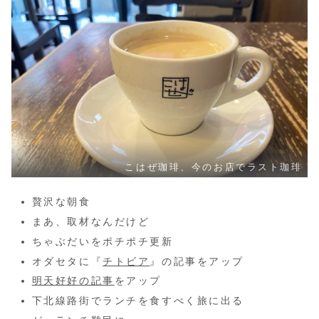
こはぜ珈琲、今のお店でラスト珈琲
贅沢な朝食
まあ、取材なんだけど
ちゃぶだいをポチポチ更新
オダセタに『
チトビア
』の記事をアップ
明天好好の記事
をアップ
下北線路街でランチを食すべく旅に出る