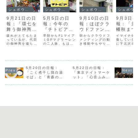
シュボウシャのブログ
シュボウシャのブログ
シュボウシャのブログ
シュボウシャのブログ
9月21日の日
5月5日の日
9月10日の日
9月3日
報：『環七を
報：今年の
報：ほぼクラ
報：「北
舞う御神輿』
『チトビア』
ウドファンデ
幡秋まつ
と『青い猫に
は5月17・18
ィングに費や
と「メン
疲れがとてもたま
早朝からF1マイア
朝からクラウドフ
イマイチ体
見守られ渡御
っているが、代田
日開催
ミGPマクラーレン
した一日
ァンディングの動
ズ草創期
復していな
の御神輿を撮らね
の二人旅、もはや
き移動中もやりと
に下北沢出
する御神輿』
バー30
ばならない今日も
別カテゴリーこれ
りあ、これは今日
末は「北澤
会」
移動距離がかなり
までもそんなシー
一気に進められる
まつり」提
ある日朝からメッ
ンをF1では見てき
全ての仕事をペン
げられてい
チャガッツリなご
たけど、チームの
ディングして進め
をおさえる
飯を食べてみるカ
2台とも速いとい
よう絶対にやらな
幡秋まつり
メラを担いで代田
5月20日の日報：
うパターンは珍し
5月22日の日報：
きゃいけないタス
が進む『北
の住宅街へ環七か
い、楽しいそして
クだけ片付ける外
神社』今年
「こく煮干し鶏白湯
「東京ナイトマーケ
らまず向かうのは
終盤角田の1ポイ
出してるときに限
に混みそう
そば」と「青森の産
ット」「心音ふみな
シモキタカレッジ
ントを争う、
ってゲリラ豪雨秋
お祭りは大
直」
生誕ライブ」
数年前には存在し
1000分の1秒の戦
の長雨的な時期で
のでテンシ
なかった場所に、
いはアツかった価
すね高級芋菓子 し
上がるまあ
遙か昔からこの
値ある1ポ...
みず、やはり閉...
トは取材じ
街...
く...