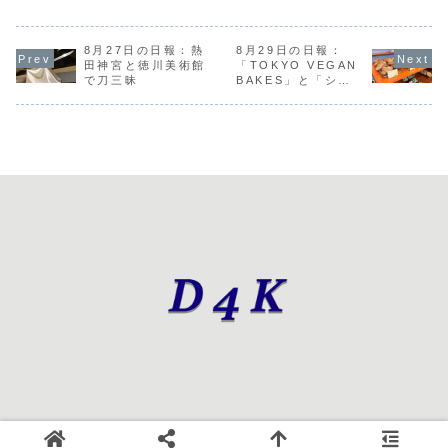
クラファンを色々
分かったので対応
某政治団体の方に
リサーチち
チェック一龍のラ
ソッコー審査通
「一緒にやれる日
リサーチし
スト記事がヒット
過、そういうこと
が来ますかね」と
のは不動産
からホームランへ
8月27日の日報：熱
だったのか、早速
8月29日の日報：
か聞いたりしたけ
ァンと麻辣
今日もメッチャ並
広告が表示されは
ど突然すぎるんで
して選挙情
田神宮と徳川美術館
「TOKYO VEGAN
んでるんだろうな
じめる、多すぎる
すよまあ、それも
IDOL FIL
で刀三昧
BAKES」と「シモ
ぁランチは「トゥ
微額だけど売上が
これも解散とか言
CITY CUL
キタCROSS
ーンバ」小松菜と
立ち始めると少し
い出すからなんだ
CIRCUIT 
vol.3」
ソーセージだけ入
嬉しいクラウドフ
けどね、、、ちな
通称CCC20.
れてみたけど、
ァンディング...
みにその方は少
め...
し...
© 2025 第四企画.