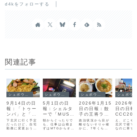
d4kをフォローする
関連記事
シュボウシャのブログ
シュボウシャのブログ
シュボウシャのブログ
シュボウシャのブログ
9月14日の日
5月1日の日
2026年1月15
2026年1
報：「トゥー
報：シェルタ
日の日報：餃
日の日報
ンバ」と「桜
ーで「MUSIC
子の王将ラン
CCC202
新町100人カ
FROM THE
チがとんでも
弾、気仙
下北沢に行く予定
朝からぐったりで
政治状況から目が
え、どこや
イギ」
だったけど、自宅
MARS」と
も、仕事は山積ま
ないことに、
離せないそりゃ確
ア
北沢で寝て
勤務に変更おうち
ずはMTGからオダ
かに、7年くらい
なのに寒す
「ゆうらん
中道改革とは
2026.1
の仕事を色々とそ
セタのAdSense
前に開票立会人を
から考えを
船」
マムズタ
して、相変わらず
が通らない理由が
した際、隣にいた
るリサーチ