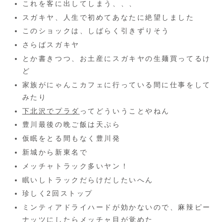
これを客に出してしまう、、、
スガキヤ、人生で初めてあなたに絶望しました
このショックは、しばらく引きずりそう
さらばスガキヤ
とか書きつつ、お土産にスガキヤの生麺買ってるけ
ど
家族がにゃんこカフェに行っている間に仕事をして
みたり
下北沢でプラダ
ってどういうことやねん
豊川最後の晩ご飯は天ぷら
仮眠をとる間もなく豊川発
新城から新東名で
メッチャトラック多いヤン！
眠いしトラックだらけだしたいへん
珍しく2回ストップ
ミンティアドライハードが効かないので、麻辣ピー
ナッツにしたらメッチャ目が覚めた