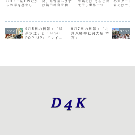
沢芸術祭
GO！一応GWだか
発、名古屋へまず
の産直」
や鶏そば そるとの
ロッケそ
のスタート
ら渋滞を懸念して
は熱田神宮宝物館
煮干し世界一決定
箱そばで、
2025』
と「可愛
たけど、予定より
草薙館刀について
戦「こく煮干し鶏
ば60周年企
て言わな
40分も早く到着し
知る、見る、そし
白湯そば」を味わ
弾「復刻コ
てしまうまあ、山
て持つメイン展示
う甲乙付けておい
そば」を食
呪う！」
に登るわけじゃな
は撮影不可です
た、まあ、個人的
ろんかき揚
くて人と楽器を送
が、体験コーナー
な見解ということ
ピング付き
っただけなんだけ
9月5日の日報：『緑
はOK「大太刀 銘
9月7日の日報：『北
でいつもくだらな
弾クーポン
ど即帰宅、上りも
末之青江（太郎太
いお店が出てるポ
2枚）なん
茶水道』と『algal
澤八幡神社例大祭 本
全く渋滞なく。そ
刀）」340cm
ップアップ空間に
バイオリズ
POP-UP』『マイナ
宮』
してお昼ご飯を作
10kgもう両手で
興味深いお店が出
れきってる
ーガール初の全員配
って下北沢へ下北
も持ち上げるの困
店青森の産直、値
は穏やかに
信』
沢駅前の広場が初
難ホントに戦場で
段を見てちょっと
う下北沢に
めてイベントで
使っていたの...
びっくりこれは...
英語での情報
開...