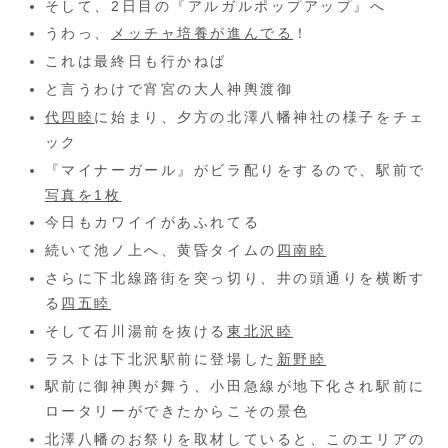
そして、2日目の『アルガルポップアップ』へ
うわっ、
メッチャ培養が進んでる
！
これは最終日も行かねば
と言うわけで宵宮の大人神輿渡御
代四睦
に始まり、夕方の北澤八幡神社の様子をチェ
ック
『マイナーガール』がビラ配りをするので、駅前で
写真を1枚
今日もカワイイがあふれてる
続いて池ノ上へ、黄昏タイムの
四南睦
さらに下北線路街を突っ切り、井の頭通りを横断す
る
四五睦
そして石川湯前を抜ける
東北沢睦
ラストは下北沢駅前に登場した
新野睦
駅前に御神輿が舞う、小田急線が地下化され駅前に
ロータリーができたからこその景色
北澤八幡のお祭りを取材していると、このエリアの