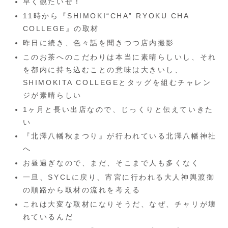
早く観たいぜ！
11時から『SHIMOKI“CHA” RYOKU CHA
COLLEGE』の取材
昨日に続き、色々話を聞きつつ店内撮影
このお茶へのこだわりは本当に素晴らしいし、それ
を都内に持ち込むことの意味は大きいし、
SHIMOKITA COLLEGEとタッグを組むチャレン
ジが素晴らしい
1ヶ月と長い出店なので、じっくりと伝えていきた
い
『北澤八幡秋まつり』が行われている北澤八幡神社
へ
お昼過ぎなので、まだ、そこまで人も多くなく
一旦、SYCLに戻り、宵宮に行われる大人神輿渡御
の順路から取材の流れを考える
これは大変な取材になりそうだ、なぜ、チャリが壊
れているんだ