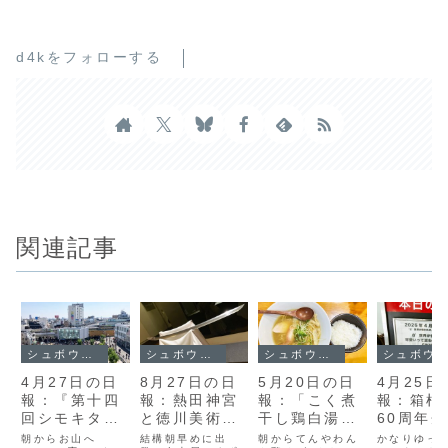
d4kをフォローする
関連記事
シュボウシャのブログ
シュボウシャのブログ
シュボウシャのブログ
シュボウシャのブログ
4月27日の日
8月27日の日
5月20日の日
4月25日
報：『第十四
報：熱田神宮
報：「こく煮
報：箱根
回シモキタ名
と徳川美術館
干し鶏白湯そ
60周年
人戦』と『代
で刀三昧
ば」と「青森
2弾「復
朝からお山へ
結構朝早めに出
朝からてんやわん
かなりゆっ