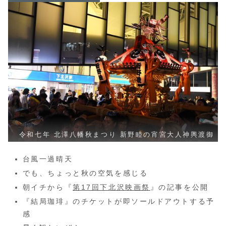
令和七年 北澤八幡秋まつり 新野睦の宵宮大人神輿渡御
台風一過晴天
でも、ちょっと秋の空気を感じる
朝イチから『
第17回下北沢映画祭
』の記事を公開
『結局珈琲』のチケットが即ソールドアウトする予
感