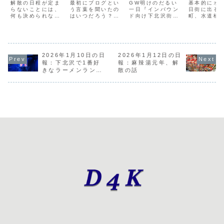
ノ上が熱い
北沢街歩きツ
解散の日程が定ま
最初にブログとい
GW明けのだるい
基本的にオ
らないことには、
う言葉を聞いたの
アー』と『炭
一日『インバウン
日街に出る
何も決められない
はいつだろう？
ド向け下北沢街歩
町、水道橋
火焼きチキン
状況しかし、下北
たぶん最初に書き
きツアー』をリリ
袋、それぞ
と和の出汁カ
沢出動マムズのお
始めたのは2000
ースシェアナンバ
の様子をチ
得ランチの記事を
年代前半のころ、
ーワンの体験アク
池袋の人出
レー』
書くワンコインで
ライブドアブログ
ティビティOTAの
じいでも、
超お得！マムズタ
とかMovable
Viator、事前に聞
ウンドはそ
ッチの「サイバー
2026年1月10日の日
Typeをインストー
2026年1月12日の日
いていた話だと掲
でもないの
ガーコンビ」めっ
ルして使っていた
載に3週間くらい
て、麻辣湯
報：下北沢で1番好
報：麻辣湯元年、解
ちゃオススメとい
と思う。当時のア
かかるって聞いて
がめちゃめ
きなラーメンランキ
散の話
うわけじゃないけ
ーカイブが存在し
いたけど、1日で
くさんある
ング2025、マイナ
ど、ここのところ
ていないけど、会
掲載されるという
か、もはや
ーガールのチラシを
ランチ価格がどん
社のWebサイト自
予想外の展開そし
面は中華街
貼る、BURIFES
どん上がってい
体を...
てJTB...
が降り始め
vol.1
る...
左往...