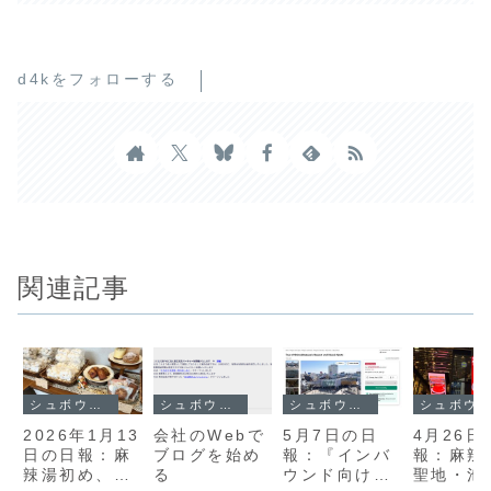
d4kをフォローする
関連記事
シュボウシャのブログ
シュボウシャのブログ
シュボウシャのブログ
シュボウシャのブログ
2026年1月13
会社のWebで
5月7日の日
4月26日
日の日報：麻
ブログを始め
報：『インバ
報：麻辣
辣湯初め、池
る
ウンド向け下
聖地・池