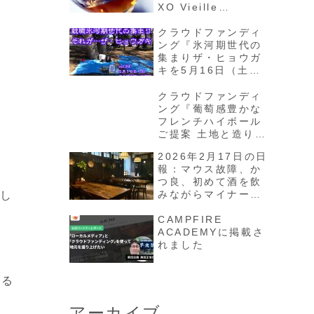
XO Vieille
Réserve」を味わう
クラウドファンディ
ング『氷河期世代の
集まりザ・ヒョウガ
キを5月16日（土）
に井の頭公園で開催
したい！』プロジェ
クラウドファンディ
クトが4月16日から
ング『葡萄感豊かな
スタート
フレンチハイボール
ご提案 土地と造り手
の哲学が宿るコニャ
2026年2月17日の日
ックを日本へ』プロ
報：マウス故障、か
ジェクトが3月26日
つ良、初めて酒を飲
からスタート
みながらマイナーガ
まし
ールを観る
CAMPFIRE
ACADEMYに掲載さ
れました
する
アーカイブ