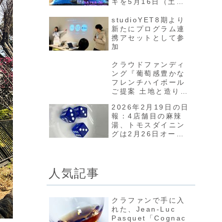
キを5月16日（土）
に井の頭公園で開催
したい！』プロジェ
studioYET8期より
クトが4月16日から
新たにプログラム連
スタート
携アセットとして参
加
クラウドファンディ
ング『葡萄感豊かな
フレンチハイボール
ご提案 土地と造り手
の哲学が宿るコニャ
2026年2月19日の日
ックを日本へ』プロ
報：4店舗目の麻辣
ジェクトが3月26日
湯、トモスダイニン
からスタート
グは2月26日オープ
ン、ニューヘイロー
で大変なことに
人気記事
クラファンで手に入
れた、Jean-Luc
Pasquet「Cognac