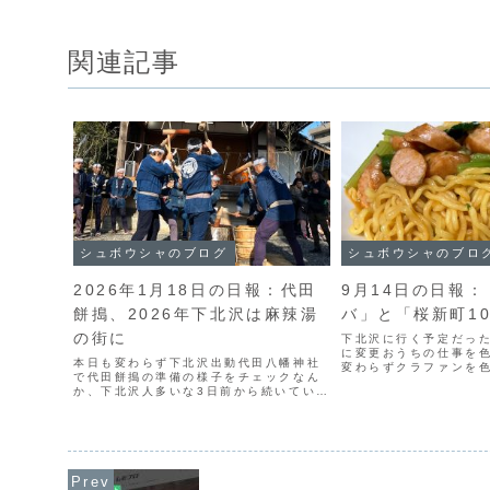
関連記事
シュボウシャのブログ
シュボウシャのブロ
2026年1月18日の日報：代田
9月14日の日報
餅搗、2026年下北沢は麻辣湯
バ」と「桜新町1
の街に
下北沢に行く予定だっ
に変更おうちの仕事を
本日も変わらず下北沢出動代田八幡神社
変わらずクラファンを
で代田餅搗の準備の様子をチェックなん
のラスト記事がヒット
か、下北沢人多いな3日前から続いていた
今日もメッチャ並んで
「餃子の王将ランチ」フィーバーがやっ
ンチは「トゥーンバ」
と落ち着くWebサーバがlitespeedでよ
ジだけ入れてみたけど、め
かった「気仙フェア2026.1st」に初日
の模様...