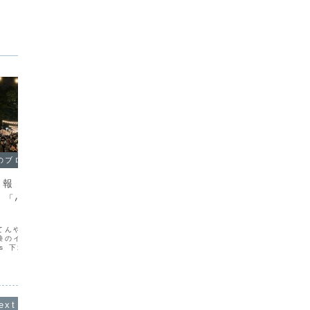
のブログ
シュボウシャのブログ
シュボ
日報：「東京ナイト
2026年1月7日の日報：七草が
202
」「心音ふみな生誕
ゆ、クリックポスト、6時間飲
CCC
酒MTG
2026
てんやわんや定例MTG午
朝食は七草がゆ冬休みラストデーの二人
え、どこ
鹸のイベント「みんなの
分も作り、下北沢出動梅丘図書館が2月8
に寒すぎ
ets 下北沢」の取材赤箱と
日から開館すると知る朝からクラファン
チに次ぐ
しっかりと作り上げてる
リターンの発送作業色々資材をダイソー
いるのは
あんなにふっくらアワア
で購入色々と試行錯誤しながら梱包完了
して選挙情
ってもいなかったでもっ
お昼は某ラーメン店間違いない旨さ午後
CULTU
はクリックポストの登録...
CCC20.