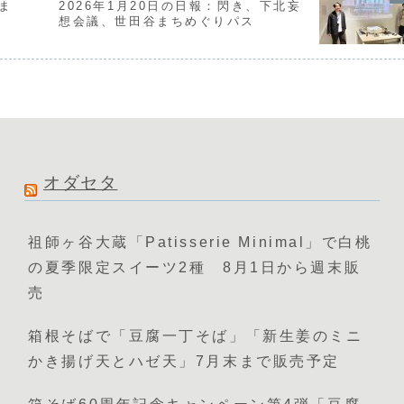
れま
2026年1月20日の日報：閃き、下北妄
想会議、世田谷まちめぐりパス
オダセタ
祖師ヶ谷大蔵「Patisserie Minimal」で白桃
の夏季限定スイーツ2種 8月1日から週末販
売
箱根そばで「豆腐一丁そば」「新生姜のミニ
かき揚げ天とハゼ天」7月末まで販売予定