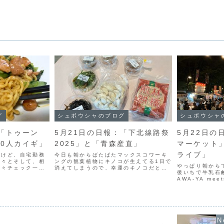
グ
シュボウシャのブログ
シュボウシャ
：「トゥーン
5月21日の日報：「下北線路祭
5月22日の
00人カイギ」
2025」と「青森産直」
マーケット
ライブ」
たけど、自宅勤務
今日も朝からばたばたマックスコワーキ
色々とそして、相
ングの観葉植物にキノコが生えてる1日で
やっぱり朝から
色々チェック一龍
消えてしまうので、幸運のキノコだとか
後いちで牛乳石
からホームランへ
そして、午前中はクラウドファンディン
AWA-YA me
るんだろうなぁラ
グ案件がらみとりあえずスケジュールは
いうブランドを
小松菜とソーセー
決まったような気がするなんだかんだギ
なーというか、
...
リギリになりそうお昼は...
ワになるとは思
て、観光関連...