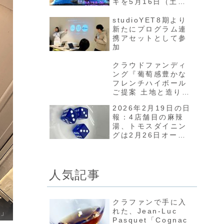
キを5月16日（土）
に井の頭公園で開催
したい！』プロジェ
studioYET8期より
クトが4月16日から
新たにプログラム連
スタート
携アセットとして参
加
クラウドファンディ
ング『葡萄感豊かな
フレンチハイボール
ご提案 土地と造り手
の哲学が宿るコニャ
2026年2月19日の日
ックを日本へ』プロ
報：4店舗目の麻辣
ジェクトが3月26日
湯、トモスダイニン
からスタート
グは2月26日オープ
ン、ニューヘイロー
で大変なことに
人気記事
クラファンで手に入
れた、Jean-Luc
て」
Pasquet「Cognac