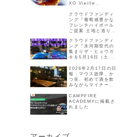
XO Vieille
Réserve」を味わう
クラウドファンディ
ング『葡萄感豊かな
フレンチハイボール
ご提案 土地と造り手
の哲学が宿るコニャ
クラウドファンディ
ックを日本へ』プロ
ング『氷河期世代の
ジェクトが3月26日
集まりザ・ヒョウガ
からスタート
キを5月16日（土）
に井の頭公園で開催
したい！』プロジェ
2026年2月17日の日
クトが4月16日から
報：マウス故障、か
スタート
つ良、初めて酒を飲
みながらマイナーガ
ールを観る
CAMPFIRE
ACADEMYに掲載さ
れました
アーカイブ