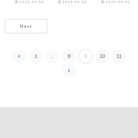
2025.05.04
2025.05.03
2025.05.02
リー』そして
デパートメン
ド向けツア
改めて『下北
ト』
ー』
線路街』を知
る
Next
1
…
8
9
10
11
前
へ
次
へ