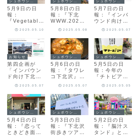
シュボウシャのブログ
シュボウシャのブログ
シュボウシャのブログ
5月9日の日
5月8日の日
5月7日の日
報：
報：『下北
報：『インバ
『Vegetable
WWW.2025
ウンド向け下
base TOKYO
』と『下北沢
北沢街歩きツ
2025.05.10
2025.05.08
2025.05.07
－
盆踊り2025実
アー』と『炭
SHIMOKITA
行委員会』
火焼きチキン
ZAWA－』と
と和の出汁カ
『韓国文化市
レー』
お知らせ
シュボウシャのブログ
シュボウシャのブログ
場』
第四企画が
5月6日の日
5月5日の日
「インバウン
報：『タワレ
報：今年の
ド向け下北沢
コ下北沢』と
『チトビア』
街歩きツア
『世田谷肉フ
は5月17・18
2025.05.07
2025.05.07
2025.05.05
ー」の提供を
ェス』
日開催
開始
シュボウシャのブログ
シュボウシャのブログ
シュボウシャのブログ
5月4日の日
5月3日の日
5月2日の日
報：『恋って
報：『下北沢
報：『脳汁ス
ときどき面倒
街歩きツア
タンド』と
だよねギャラ
ー』と『発酵
『インバウン