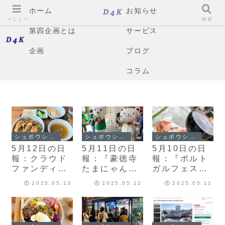
ホーム
お知らせ
メニュー
検索
第四企画とは
サービス
企画
ブログ
コラム
シュボウシャのブログ
シュボウシャのブログ
シュボウシャのブログ
5月12日の日
5月11日の日
5月10日の日
報：クラウド
報：『豪徳寺
報：『ポルト
ファンディン
たまにゃん祭
ガルフェス
グまみれ、
り』と『たま
タ』と『世田
2025.05.13
2025.05.12
2025.05.11
316.rocksと
にゃん公園』
谷肉フェス』
ymkx.comを
復活