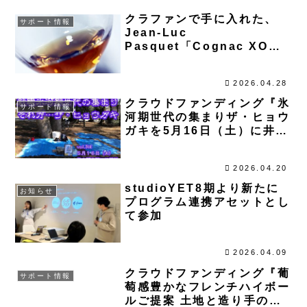
クラファンで手に入れた、
サポート情報
Jean-Luc
Pasquet「Cognac XO
Vieille Réserve」を味わう
2026.04.28
クラウドファンディング『氷
サポート情報
河期世代の集まりザ・ヒョウ
ガキを5月16日（土）に井の
頭公園で開催したい！』プロ
ジェクトが4月16日からスタ
2026.04.20
ート
studioYET8期より新たに
お知らせ
プログラム連携アセットとし
て参加
2026.04.09
クラウドファンディング『葡
サポート情報
萄感豊かなフレンチハイボー
ルご提案 土地と造り手の哲