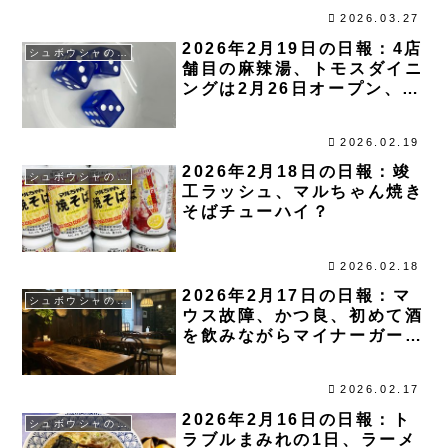
学が宿るコニャックを日本
2026.03.27
へ』プロジェクトが3月26日
2026年2月19日の日報：4店
からスタート
シュボウシャのブログ
舗目の麻辣湯、トモスダイニ
ングは2月26日オープン、ニ
ューヘイローで大変なことに
2026.02.19
2026年2月18日の日報：竣
シュボウシャのブログ
工ラッシュ、マルちゃん焼き
そばチューハイ？
2026.02.18
2026年2月17日の日報：マ
シュボウシャのブログ
ウス故障、かつ良、初めて酒
を飲みながらマイナーガール
を観る
2026.02.17
2026年2月16日の日報：ト
シュボウシャのブログ
ラブルまみれの1日、ラーメ