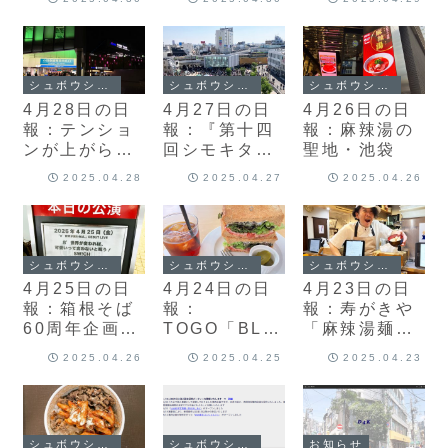
E SHARE
ー」契約を締
ト」と「推し
LOUNGE」と
結
活の付き添
「CAMPFIR
い」
Eキュレーシ
シュボウシャのブログ
シュボウシャのブログ
シュボウシャのブログ
ョンパートナ
4月28日の日
4月27日の日
4月26日の日
ー」
報：テンショ
報：『第十四
報：麻辣湯の
ンが上がらな
回シモキタ名
聖地・池袋
い一日、雨の
人戦』と『代
2025.04.28
2025.04.27
2025.04.26
下北沢
沢芸術祭
2025』
シュボウシャのブログ
シュボウシャのブログ
シュボウシャのブログ
4月25日の日
4月24日の日
4月23日の日
報：箱根そば
報：
報：寿がきや
60周年企画第
TOGO「BLT
「麻辣湯麺」
2弾「復刻コ
SANDWICH
と鶏そばそる
2025.04.26
2025.04.25
2025.04.23
ロッケそば」
」と大変なこ
と「台湾ラー
と「可愛いっ
とが決まった
メン」
て言わないと
日と
呪う！」
studioYET
シュボウシャのブログ
シュボウシャのブログ
お知らせ