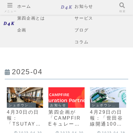
ホーム
お知らせ
メニュー
検索
第四企画とは
サービス
企画
ブログ
コラム
2025-04
シュボウシャのブログ
お知らせ
シュボウシャのブログ
4月30日の日
第四企画が
4月29日の日
報：
「CAMPFIR
報：「世田谷
「TSUTAYA
Eキュレーシ
線開通100周
BOOKSTOR
ョンパートナ
年記念イベン
2025.04.30
2025.04.30
2025.04.29