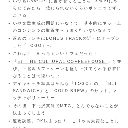
いつもChatGPTに書かせてることをGeminiにや
らせてみたら、信じられないくらいポンコツでずっ
こける
いや文章生成の問題じゃなくて、基本的にネット上
のコンテンツの取得すらうまく行かないなんて
遅めのランチはBONUS TRACKの近くにオープン
した『TOGO』へ
これは！ めっちゃいいカフェだった！！
『
Et -THE CULTURAL COFFEEHOUSE-
』と並
び、下北沢カフェシーンを盛り上げてくれる存在に
なることは間違いない
アイキャッチ写真はそんな『TOGO』の、「BLT
SANDWICH」と「COLD BREW」のセット、メ
ッチャボリューミー
その後、下北沢某所でMTG、とんでもないことが
決まってしまう
速攻調整、OK決まった！ こりゃぁ大変なことに
なるぞ、、、