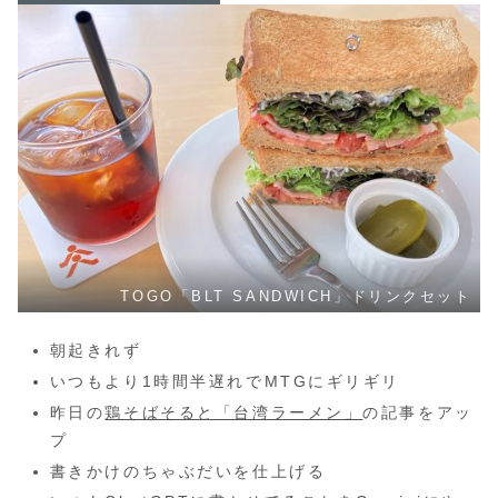
TOGO「BLT SANDWICH」ドリンクセット
朝起きれず
いつもより1時間半遅れでMTGにギリギリ
昨日の
鶏そばそると「台湾ラーメン」
の記事をアッ
プ
書きかけのちゃぶだいを仕上げる