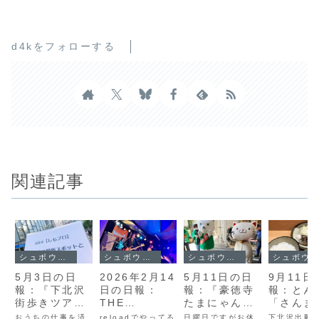
d4kをフォローする
関連記事
シュボウシャのブログ
シュボウシャのブログ
シュボウシャのブログ
シュボウシャのブログ
5月3日の日
2026年2月14
5月11日の日
9月11日
報：『下北沢
日の日報：
報：『豪徳寺
報：とん
街歩きツア
THE
たまにゃん祭
「さんま
ー』と『発酵
ROTARY、ま
り』と『たま
食」とシ
おうちの仕事を済
reloadでやってる
日曜日ですがお休
下北沢出動