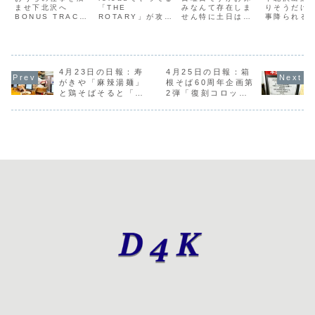
デパートメン
ませ下北沢へ
ちの見本市、
「THE
にゃん公園』
みなんて存在しま
チャカレ
りそうだけ
BONUS TRACK
ROTARY」が攻め
せん特に土日はイ
事降られる
ト』
BURIFES
「緑茶ソ
の『DISH
ていて良い、さす
ベントが多いから
く到着全体M
vol.2
クリーム
JOCKEY』は、午
がバンタンバンタ
ねーというわけで
で、クラフ
前中から大人気！
ンとreloadによる
この日は朝から豪
状況をあれ
2歳くらいの女の
ファッションイベ
徳寺へ『たまにゃ
『オイシイ
コ、反応が新鮮す
ント「THE
ん公園』、正式名
（通称）』
ぎて素晴らしい一
4月23日の日報：寿
ROTARY」2/13-
4月25日の日報：箱
称『世田谷区豪徳
を投下秋刀
方、下北線路街 空
16・reloadにて
寺一丁目たまにゃ
のニュース
がきや「麻辣湯麺」
根そば60周年企画第
き地の『脳汁スタ
開催午後はまちの
ん公園』の開園セ
たら、実際
と鶏そばそると「台
2弾「復刻コロッケ
ンド』も凄い人
見本市のトークイ
レモニー豪徳寺一
たくなる下
湾ラーメン」
そば」と「可愛いっ
出！脳汁ドリンク
ベント「まちづく
丁目、地元の皆さ
焼き魚ラン
て言わないと呪
を飲んでる人もた
りとアート...
んが見守る中、無
ん水一択大
う！」
くさん駅前の...
事テープカット
した、新鮮
防...
一...