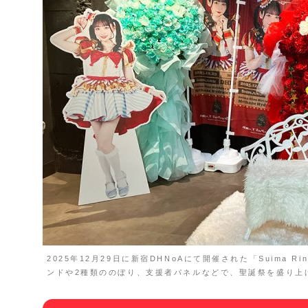
2025年12月29日に新宿DHNoAにて開催された「Suima Rino B
ンドや2種類ののぼり、支援者パネルなどで、聖誕祭を盛り上