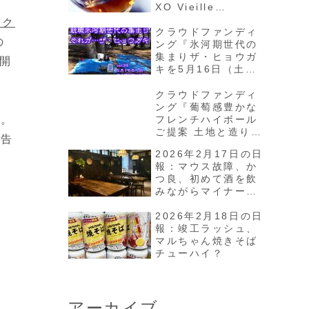
XO Vieille
Réserve」を味わう
ェク
クラウドファンディ
の
ング『氷河期世代の
集まりザ・ヒョウガ
開
キを5月16日（土）
に井の頭公園で開催
したい！』プロジェ
クラウドファンディ
クトが4月16日から
ング『葡萄感豊かな
スタート
ト。
フレンチハイボール
ご提案 土地と造り手
報告
の哲学が宿るコニャ
2026年2月17日の日
ックを日本へ』プロ
報：マウス故障、か
ジェクトが3月26日
つ良、初めて酒を飲
からスタート
みながらマイナーガ
ールを観る
2026年2月18日の日
報：竣工ラッシュ、
マルちゃん焼きそば
チューハイ？
アーカイブ