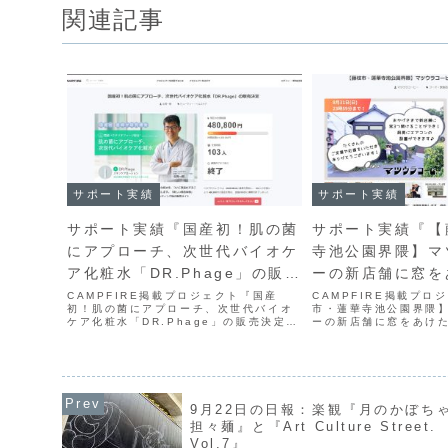
関連記事
サポート実績
サポート実績
サポート実績『国産初！肌の菌
サポート実績『【
にアプローチ、次世代バイオケ
寺池公園界隈】マ
ア化粧水「DR.Phage」の販売
ーの新店舗に窓を
決定』
CAMPFIRE掲載プロジェクト『国産
CAMPFIRE掲載プロ
初！肌の菌にアプローチ、次世代バイオ
市・蓮華寺池公園界隈
ケア化粧水「DR.Phage」の販売決定』
ーの新店舗に窓をあけ
は、次世代バイオケア化粧水
県藤枝市の蓮華寺池公
「DR.Phage」の先行販売をクラウドフ
『マツウラコーヒー』
ァンでイングにて募集したプロジェクト
新店舗に窓及びエアコ
です。9月24日に募...
の資金を募るクラウド..
9月22日の日報：楽観『月のかぼち
担々麺』と『Art Culture Street.
Vol.7』