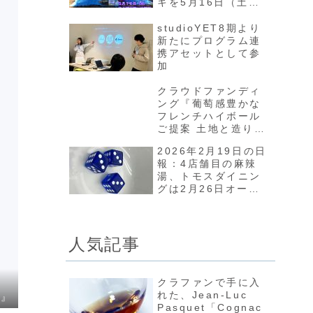
キを5月16日（土）
に井の頭公園で開催
したい！』プロジェ
studioYET8期より
クトが4月16日から
新たにプログラム連
スタート
携アセットとして参
加
クラウドファンディ
ング『葡萄感豊かな
フレンチハイボール
ご提案 土地と造り手
の哲学が宿るコニャ
2026年2月19日の日
ックを日本へ』プロ
報：4店舗目の麻辣
ジェクトが3月26日
湯、トモスダイニン
からスタート
グは2月26日オープ
ン、ニューヘイロー
で大変なことに
人気記事
クラファンで手に入
れた、Jean-Luc
ト』
Pasquet「Cognac