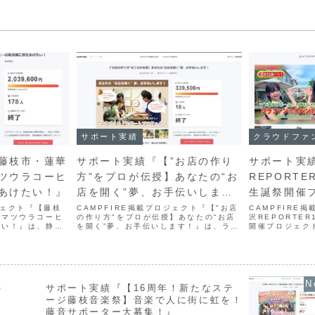
サポート実績
クラウドファ
藤枝市・蓮華
サポート実績『【”お店の作り
サポート実績
ツウラコーヒ
方”をプロが伝授】あなたの“お
REPORT
あけたい！』
店を開く”夢、お手伝いしま
生誕祭開催
す！』
ジェクト『【藤枝
CAMPFIRE掲載プロジェクト『【"お店
CAMPFIRE
】マツウラコーヒ
の作り方"をプロが伝授】あなたの“お店
沢REPORTE
たい！』は、静岡
を開く”夢、お手伝いします！』は、ライ
開催プロジェク
園のほとりにある
フスタイル業界のつくり手と仕入れ担当
REPORTER
の移転にあたり、
者をつなぐ展示会「MONTAGE（モンタ
と、番組MCを
ンを設置するため
ージュ）」を活用し、お店緒始めたい人
ン』白蓮&真朝
.
やバイヤー...
を、202...
ゃ
サポート実績『【16周年！新たなステ
ージ藤枝音楽祭】音楽で人に街に虹を！
藤音サポーター大募集！』