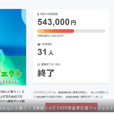
言わないと呪う！【翠茉りの】2025聖誕祭応援プロジェク