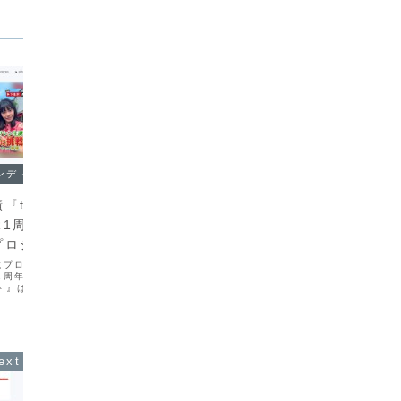
ンディング
サポート実績
サポー
『the下北沢
サポート実績『可愛いって言わ
サポー
ER1周年＆アサレン
ないと呪う！【舞白ゆきだま】
ないと
プロジェクト』
2026生誕祭応援プロジェク
202
ト』
ト』
掲載プロジェクト『the下北
CAMPFIRE掲載プロジェクト『可愛い
CAMP
R1周年＆アサレン生誕祭
って言わないと呪う！【舞白ゆきだま】
って言わ
ト』は、『the下北沢
2026生誕祭応援プロジェクト』は、ア
2026
』（シモレポ）の1周年
イドルグループ「可愛いって言わないと
イドルグ
務める夏生まれの『アサレ
呪う！」メルヘンチックホワイト担当
呪う！」
の生誕を祝うイベント
【舞白ゆきだま】さんの2026生誕祭を
な】さん
盛り上げるための資...
めの資金