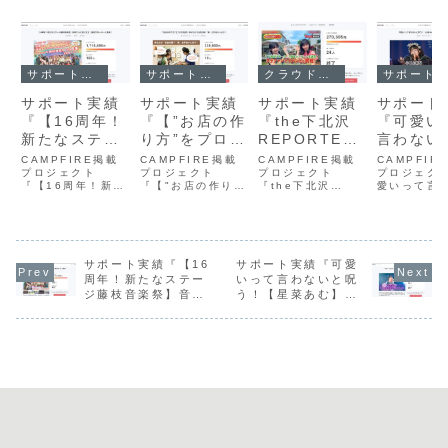
サポート実績
サポート実績
クラウドファンディング
サポート実績
サポート実績
サポート実績
サポート実績
サポート
『【16周年！
『【”お店の作
『the下北沢
『可愛い
新たなステー
り方”をプロが
REPORTER1
言わない
ジ藤枝音楽
伝授】あなた
周年＆アサレ
う！【心
CAMPFIRE掲載
CAMPFIRE掲載
CAMPFIRE掲載
CAMPFIR
祭】音楽で人
プロジェクト
の“お店を開
プロジェクト
ン生誕祭開催
プロジェクト
みな】20
プロジェク
『【16周年！新た
『【"お店の作り
『the下北沢
愛いって言
に街に虹を！
く”夢、お手伝
プロジェク
誕祭応援
なステージ藤枝音
方"をプロが伝授】
REPORTER1周
と呪う！【
藤音サポータ
いします！』
ト』
ジェクト
楽祭】音楽で人に
あなたの“お店を開
年＆アサレン生誕
きだま】20
街に虹を！藤音サ
く”夢、お手伝いし
祭開催プロジェク
誕祭応援プ
ー大募集！』
ポーター大募
ます！』は、ライ
ト』は、『the下
クト』は、
集！』は、静岡県
フスタイル業界の
北沢
ルグループ
藤枝市で開催され
サポート実績『【16
つくり手と仕入れ
サポート実績『可愛
REPORTER』
いって言わ
今回で16周年を迎
担当者をつなぐ展
（シモレポ）の1
呪う！」ビ
周年！新たなステー
いって言わないと呪
える藤枝音楽祭の
示会
周年と、番組MCを
ラック担当
ジ藤枝音楽祭】音楽
う！【星菜あむ】
開催資金を募るク
「MONTAGE（モ
務める夏生まれの
ふみな】さ
で人に街に虹を！藤
2026生誕祭応援プ
ラウドファンディ
ンタージュ）」を
『アサレン』白蓮
2026生誕
音サポーター大募
ロジェクト』
ングプロジェクト
活用し、お店緒始
&真朝の生誕を祝
り上げるた
集！』
です。9月26日...
めたい人やバイヤ
うイベントを、
金を募るク..
ー...
202...