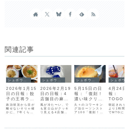
関連記事
シュボウシャのブログ
シュボウシャのブログ
シュボウシャのブログ
シュボウシャのブログ
2026年1月15
2026年2月19
5月15日の日
4月24日
日の日報：餃
日の日報：4
報：「復刻！
報：
子の王将ラン
店舗目の麻辣
濃い味クリー
TOGO「
チがとんでも
湯、トモスダ
ムチーズ」は
SANDW
政治状況から目が
風が冷た〜い、で
久々のコワーキン
朝起きれず
ないことに、
離せないそりゃ確
イニングは2
も富士山がクッキ
美味しいし、
グ泊ローソンスト
」と大変
より1時間
かに、7年くらい
リ見える4店舗目
ア100「復刻！濃
でMTGにギ
中道改革とは
月26日オープ
『Vibe
とが決ま
前に開票立会人を
の麻辣湯のお店の
い味クリームチー
昨日の鶏そ
ン、ニューヘ
Coding』に
日と
した際、隣にいた
場所がハッキリし
ズ」が美味しい朝
と「台湾ラ
某政治団体の方に
たけどまだ情報は
イチから細かい記
ン」の記事
イローで大変
は衝撃を受け
studioY
「一緒にやれる日
出してほしくない
事のリライト作業
プ書きかけ