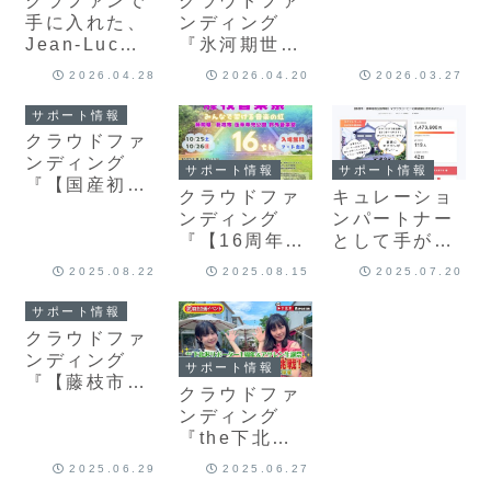
クラファンで
クラウドファ
なフレンチハ
手に入れた、
ンディング
イボールご提
Jean-Luc
『氷河期世代
案 土地と造り
Pasquet「Co
の集まりザ・
手の哲学が宿
2026.04.28
2026.04.20
2026.03.27
gnac XO
ヒョウガキを
るコニャック
Vieille
5月16日
サポート情報
を日本へ』プ
Réserve」を
（土）に井の
クラウドファ
ロジェクトが
味わう
頭公園で開催
ンディング
3月26日から
サポート情報
サポート情報
したい！』プ
『【国産初】
スタート
クラウドファ
キュレーショ
ロジェクトが
肌の悪玉菌ケ
ンディング
ンパートナー
4月16日から
ア、次世代バ
『【16周年！
として手がけ
スタート
イオケア化粧
新たなステー
た2本クラウ
水
2025.08.22
2025.08.15
2025.07.20
ジ藤枝音楽
ドファンディ
「DR.Phage
祭】音楽で人
ングが、目標
サポート情報
」の販売決
に街に虹を！
金額を達成！
クラウドファ
定』9月中旬
藤音サポータ
ンディング
スタート
サポート情報
ー大募集！』
『【藤枝市・
クラウドファ
9月スタート
蓮華寺池公園
ンディング
界隈】マツウ
『the下北沢
ラコーヒーの
REPORTER
新店舗に窓を
2025.06.29
2025.06.27
1周年＆アサ