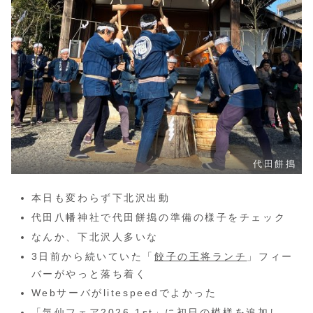
代田餅搗
本日も変わらず下北沢出動
代田八幡神社で代田餅搗の準備の様子をチェック
なんか、下北沢人多いな
3日前から続いていた「
餃子の王将ランチ
」フィー
バーがやっと落ち着く
Webサーバがlitespeedでよかった
「
気仙フェア2026.1st
」に初日の模様を追加し