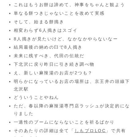
これはもうお餅は諦めて、神事をちゃんと観よう
単なる餅つきじゃないことを改めて実感
そして、始まる餅搗き
相変わらず6人搗きはスゴイ
8人搗きが見たいけど、なかなかやらないなー
結局最後の納めの臼で8人搗き
未来に残すべき、代田の伝統だ
下北沢に戻り昨日に引き続き調べ物
え、新しい麻辣湯のお店が2つも？
明らかになっているお店の場所は、京王井の頭線下
北沢駅
どういうことやねん
ただ、春以降の麻辣湯専門店ラッシュが決定的にな
りました
一過性のブームにならないことを祈るばかり
そのあたりの詳細は全て「
しもブロLOC
」で共有