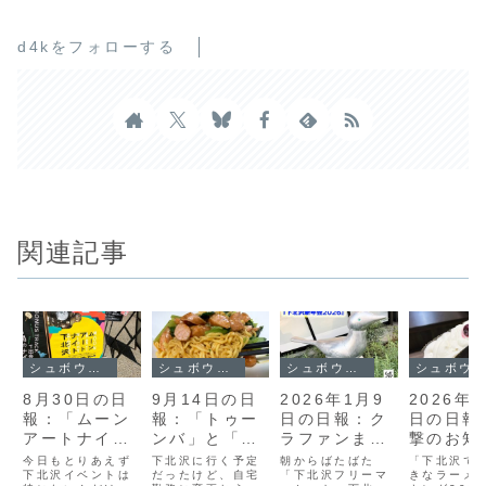
d4kをフォローする
関連記事
シュボウシャのブログ
シュボウシャのブログ
シュボウシャのブログ
シュボウシャのブログ
8月30日の日
9月14日の日
2026年1月9
2026年1
報：「ムーン
報：「トゥー
日の日報：ク
日の日報
アートナイト
ンバ」と「桜
ラファンまみ
撃のお知
下北沢2025」
新町100人カ
れ、下北沢新
せ、
今日もとりあえず
下北沢に行く予定
朝からばたばた
「下北沢で
と「マムズタ
下北沢イベントは
イギ」
だったけど、自宅
年会
「下北沢フリーマ
Shimoki
きなラーメ