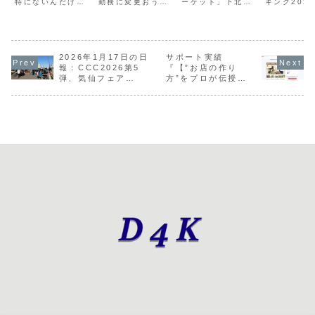
特にないんだけど
勤務に変更おうち
ーケット」下北線
キング202
ッチ」
Crepe p
ね途中「ムーンア
の仕事を色々とそ
路街 空き地にて、
結果発表記
pole、初
ートナイト下北沢
して、相変わらず
1・2月週末開催！
チヒットま
2025」のポスタ
クラファンを色々
金曜日のルーチ
ンキング＆
FEVER
ーメディア協力と
チェック一龍のラ
ン、LINEニュー
系は数字が
ル楽しみ
してしもブロのロ
スト記事がヒット
スの登録クラファ
よねXでは
ゴが載ってる、今
2026年1月17日の日
からホームランへ
サポート実績
ン絡みのあれこれ
リ伸びない
年は超頑張ってこ
今日もメッチャ並
とクラファン絡み
氏から入電
報：CCC2026第5
『【”お店の作り
のイベントの全て
んでるんだろうな
のあれこれとりあ
お知らせや
弾、気仙フェア
方”をプロが伝授】
を伝えきりたい急
ぁランチは「トゥ
えず、発送したリ
そうなりま
2026.1st、マムズ
あなたの“お店を開
に思い立って、一
ーンバ」小松菜と
ターン品がちゃん
急に状況分
タッチ
く”夢、お手伝いし
気に日報を書き始
ソーセージだけ入
と到着してて一安
よそれにし
ます！』
める「マイナー...
れてみたけど、
心新年1発目の...
イミングが悪
め...