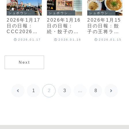
解散総選挙
シュボウシャのブログ
シュボウシャのブログ
シュボウシャのブログ
2026年1月17
2026年1月16
2026年1月15
日の日報：
日の日報：
日の日報：餃
CCC2026第5
続・餃子の王
子の王将ラン
弾、気仙フェ
将ランチ、中
チがとんでも
2026.01.17
2026.01.16
2026.01.15
ア2026.1st、
道改革連合、
ないことに、
マムズタッチ
可愛いって言
中道改革とは
わないと呪
う！×くぴぽ
Next
1
2
3
…
8
前
次
へ
へ