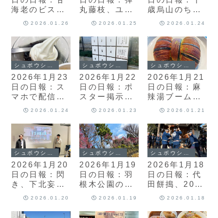
海老のビスク
丸藤枝、ユニ
歳烏山のち下
～海老のクネ
ークポイント
北沢
2026.01.26
2026.01.25
2026.01.24
ル添え～、ユ
「王国で殺し
ニークポイン
て」、豊川着
ト「王国で殺
して」2回
シュボウシャのブログ
シュボウシャのブログ
シュボウシャのブログ
目、志太泉
2026年1月23
2026年1月22
2026年1月21
日の日報：ス
日の日報：ポ
日の日報：麻
マホで配信＆
スター掲示
辣湯ブーム確
OBSで配信
板、小田急、
定、リボンデ
2026.01.24
2026.01.23
2026.01.21
寒すぎる
ニッシュ、や
おやのファミ
リーレストラ
ン
シュボウシャのブログ
シュボウシャのブログ
シュボウシャのブログ
2026年1月20
2026年1月19
2026年1月18
日の日報：閃
日の日報：羽
日の日報：代
き、下北妄想
根木公園の
田餅搗、2026
会議、世田谷
梅、
年下北沢は麻
2026.01.20
2026.01.19
2026.01.18
まちめぐりパ
CAMPFIRE
辣湯の街に
ス
ACADEMY、